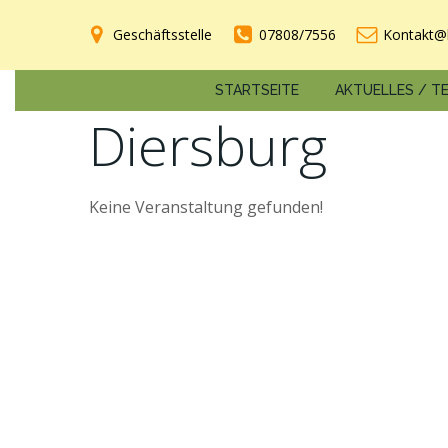
Zum
Inhalt
Geschäftsstelle
07808/7556
Kontakt@
springen
STARTSEITE
AKTUELLES / T
Diersburg
Keine Veranstaltung gefunden!