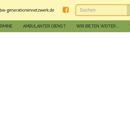
bw-generationennetzwerk.de
ERMINE
AMBULANTER DIENST
WIR BIETEN WEITER …